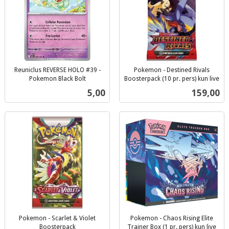
Reuniclus REVERSE HOLO #39 -
Pokemon - Destined Rivals
Pokemon Black Bolt
Boosterpack (10 pr. pers) kun live
inkl.
inkl.
Pris
Pris
5,00
159,00
mva.
mva.
Pokemon - Scarlet & Violet
Pokemon - Chaos Rising Elite
Boosterpack
Trainer Box (1 pr. pers) kun live