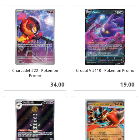
Charcadet #22 - Pokemon
Crobat V #110 - Pokemon Promo
inkl.
Promo
inkl.
mva.
Pris
Pris
34,00
19,00
mva.