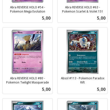
Abra REVERSE HOLO #54 -
Abra REVERSE HOLO #63 -
Pokemon Mega Evolution
Pokemon Scarlet & Violet 151
inkl.
inkl.
Pris
Pris
5,00
5,00
mva.
mva.
Abra REVERSE HOLO #80 -
Absol #113 - Pokemon Paradox
Pokemon Twilight Masquerade
Rift
inkl.
inkl.
Pris
Pris
5,00
5,00
mva.
mva.