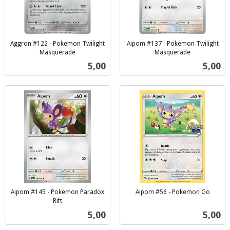
Aggron #122 - Pokemon Twilight
Aipom #137 - Pokemon Twilight
Masquerade
Masquerade
inkl.
inkl.
Pris
Pris
5,00
5,00
mva.
mva.
Aipom #145 - Pokemon Paradox
Aipom #56 - Pokemon Go
inkl.
Rift
inkl.
mva.
Pris
Pris
5,00
5,00
mva.