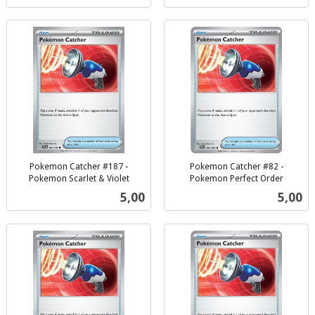
Pokemon Catcher #187 -
Pokemon Catcher #82 -
Pokemon Scarlet & Violet
Pokemon Perfect Order
inkl.
inkl.
Pris
Pris
5,00
5,00
mva.
mva.