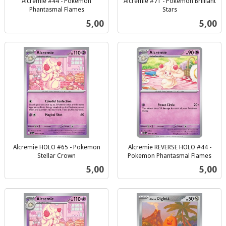
Alcremie #44 - Pokemon
Alcremie #71 - Pokemon Brilliant
Phantasmal Flames
Stars
inkl.
inkl.
Pris
Pris
5,00
5,00
mva.
mva.
Alcremie HOLO #65 - Pokemon
Alcremie REVERSE HOLO #44 -
Stellar Crown
Pokemon Phantasmal Flames
inkl.
inkl.
Pris
Pris
5,00
5,00
mva.
mva.