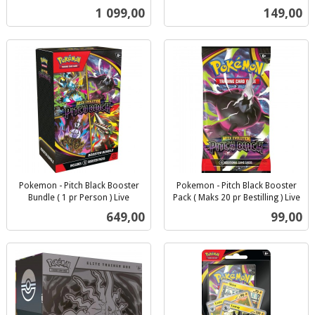
inkl.
inkl.
Pris
Pris
1 099,00
149,00
mva.
mva.
Pokemon - Pitch Black Booster
Pokemon - Pitch Black Booster
Bundle ( 1 pr Person ) Live
Pack ( Maks 20 pr Bestilling ) Live
inkl.
inkl.
Pris
Pris
649,00
99,00
mva.
mva.