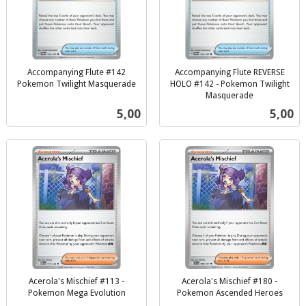
Accompanying Flute #142
Accompanying Flute REVERSE
Pokemon Twilight Masquerade
HOLO #142 - Pokemon Twilight
inkl.
Masquerade
inkl.
mva.
Pris
Pris
5,00
5,00
mva.
Acerola's Mischief #113 -
Acerola's Mischief #180 -
Pokemon Mega Evolution
Pokemon Ascended Heroes
inkl.
inkl.