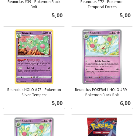
Reuniclus #39 - Pokemon Black
Reuniclus #72 - Pokemon
Bolt
Temporal Forces
inkl.
inkl.
Pris
Pris
5,00
5,00
mva.
mva.
Reuniclus HOLO #78 - Pokemon
Reuniclus POKEBALL HOLO #39 -
Silver Tempest
Pokemon Black Bolt
inkl.
inkl.
Pris
Pris
5,00
6,00
mva.
mva.