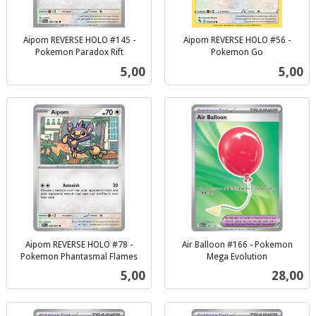
Aipom REVERSE HOLO #145 -
Aipom REVERSE HOLO #56 -
Pokemon Paradox Rift
Pokemon Go
inkl.
inkl.
Pris
Pris
5,00
5,00
mva.
mva.
Aipom REVERSE HOLO #78 -
Air Balloon #166 - Pokemon
Pokemon Phantasmal Flames
Mega Evolution
inkl.
inkl.
Pris
Pris
5,00
28,00
mva.
mva.