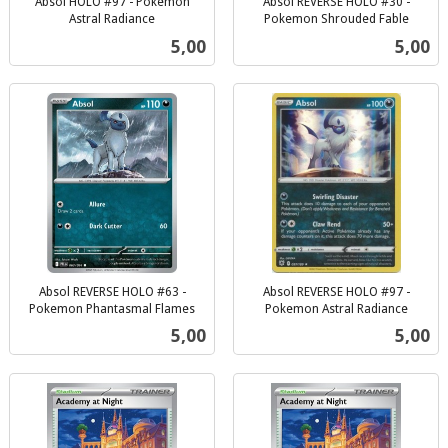
Absol HOLO #97 - Pokemon
Absol REVERSE HOLO #30 -
Astral Radiance
Pokemon Shrouded Fable
inkl.
inkl.
Pris
Pris
5,00
5,00
mva.
mva.
Absol REVERSE HOLO #63 -
Absol REVERSE HOLO #97 -
Pokemon Phantasmal Flames
Pokemon Astral Radiance
inkl.
inkl.
Pris
Pris
5,00
5,00
mva.
mva.