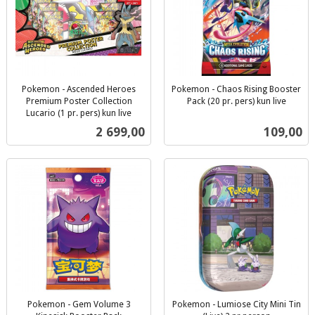
Pokemon - Ascended Heroes
Pokemon - Chaos Rising Booster
Premium Poster Collection
Pack (20 pr. pers) kun live
inkl.
Lucario (1 pr. pers) kun live
inkl.
mva.
Pris
Pris
2 699,00
109,00
mva.
Pokemon - Gem Volume 3
Pokemon - Lumiose City Mini Tin