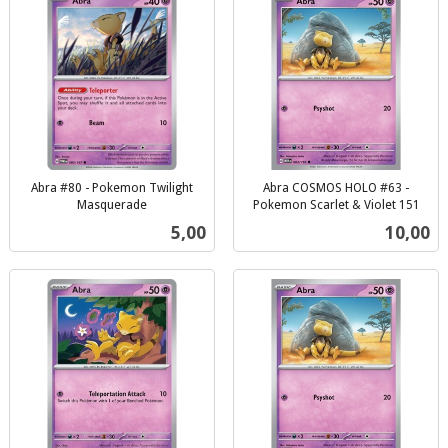
Abra #80 - Pokemon Twilight
Abra COSMOS HOLO #63 -
Masquerade
Pokemon Scarlet & Violet 151
inkl.
inkl.
Pris
Pris
5,00
10,00
mva.
mva.