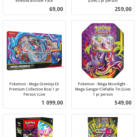
Kinesisk Booster Pack
(Live) 2 pr person
inkl.
inkl.
Pris
Pris
69,00
259,00
mva.
mva.
Pokemon - Mega Greninja EX
Pokemon - Mega Moonlight -
Premium Collection Box( 1 pr
Mega Gengar/Clefable Tin (Live)
Person ) Live
1 pr person
inkl.
inkl.
Pris
Pris
1 099,00
549,00
mva.
mva.