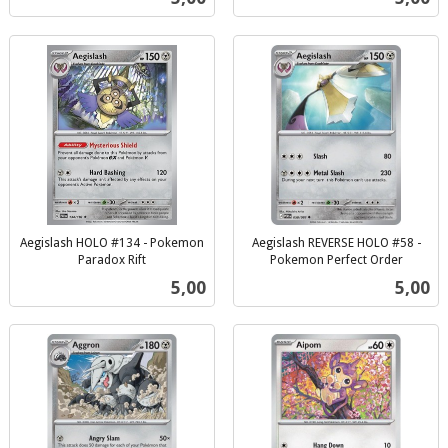
mva.
mva.
Aegislash HOLO #134 - Pokemon
Aegislash REVERSE HOLO #58 -
Paradox Rift
Pokemon Perfect Order
inkl.
inkl.
Pris
Pris
5,00
5,00
mva.
mva.