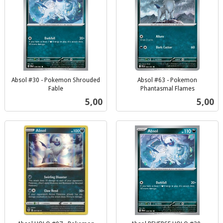
Absol #30 - Pokemon Shrouded
Absol #63 - Pokemon
Fable
Phantasmal Flames
inkl.
inkl.
Pris
Pris
5,00
5,00
mva.
mva.