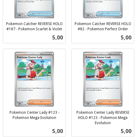
Pokemon Catcher REVERSE HOLO
Pokemon Catcher REVERSE HOLO
#187 - Pokemon Scarlet & Violet
#82 - Pokemon Perfect Order
inkl.
inkl.
Pris
Pris
5,00
5,00
mva.
mva.
Pokemon Center Lady #123 -
Pokemon Center Lady REVERSE
Pokemon Mega Evolution
HOLO #123 - Pokemon Mega
inkl.
Evolution
inkl.
mva.
Pris
Pris
5,00
5,00
mva.