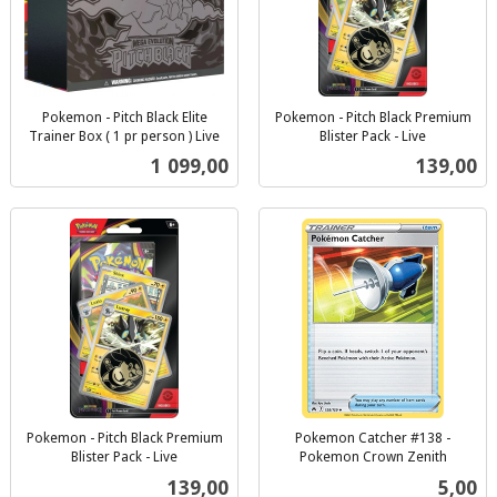
Pokemon - Pitch Black Elite
Pokemon - Pitch Black Premium
Trainer Box ( 1 pr person ) Live
Blister Pack - Live
inkl.
inkl.
Pris
Pris
1 099,00
139,00
mva.
mva.
Pokemon - Pitch Black Premium
Pokemon Catcher #138 -
Blister Pack - Live
Pokemon Crown Zenith
inkl.
inkl.
Pris
Pris
139,00
5,00
mva.
mva.