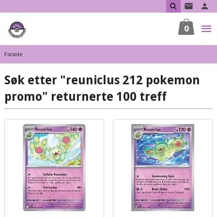
Gå
til
innholdet
0
Forside
Søk etter "reuniclus 212 pokemon
promo" returnerte 100 treff