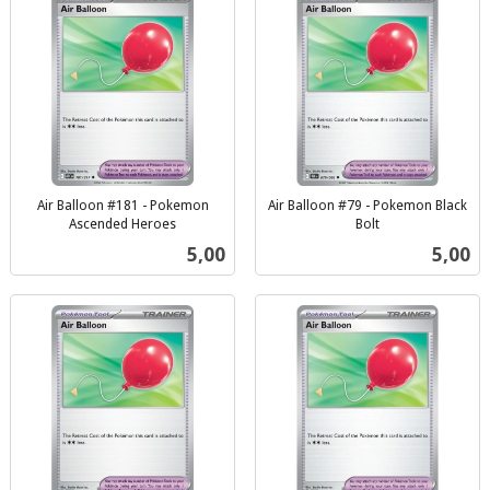
Air Balloon #181 - Pokemon
Air Balloon #79 - Pokemon Black
Ascended Heroes
Bolt
inkl.
inkl.
Pris
Pris
5,00
5,00
mva.
mva.