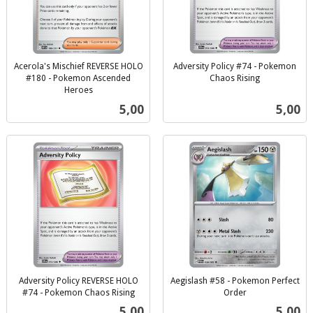
Acerola's Mischief REVERSE HOLO
Adversity Policy #74 - Pokemon
#180 - Pokemon Ascended
Chaos Rising
inkl.
Heroes
inkl.
mva.
Pris
Pris
5,00
5,00
mva.
Adversity Policy REVERSE HOLO
Aegislash #58 - Pokemon Perfect
#74 - Pokemon Chaos Rising
Order
inkl.
inkl.
Pris
Pris
5,00
5,00