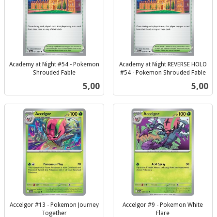
Academy at Night #54 - Pokemon
Academy at Night REVERSE HOLO
Shrouded Fable
#54 - Pokemon Shrouded Fable
inkl.
inkl.
Pris
Pris
5,00
5,00
mva.
mva.
Accelgor #13 - Pokemon Journey
Accelgor #9 - Pokemon White
Together
Flare