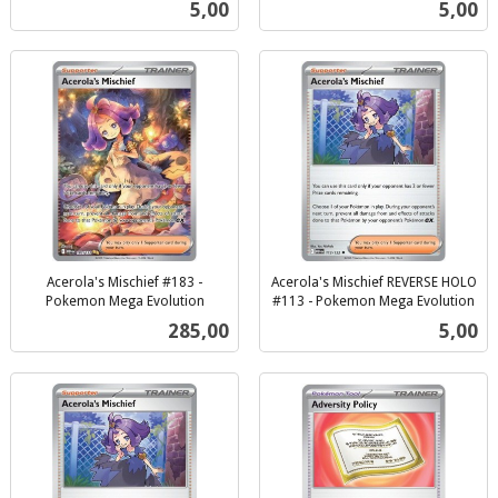
Pris
Pris
5,00
5,00
mva.
mva.
Acerola's Mischief #183 -
Acerola's Mischief REVERSE HOLO
Pokemon Mega Evolution
#113 - Pokemon Mega Evolution
inkl.
inkl.
Pris
Pris
285,00
5,00
mva.
mva.