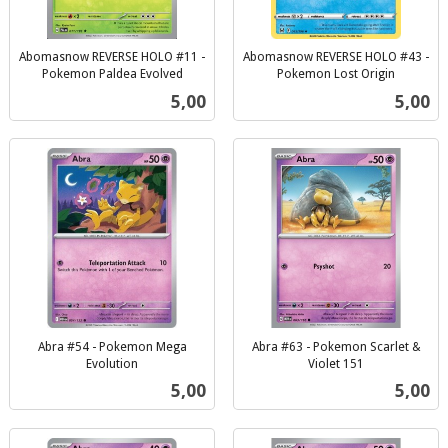
Abomasnow REVERSE HOLO #11 -
Abomasnow REVERSE HOLO #43 -
Pokemon Paldea Evolved
Pokemon Lost Origin
inkl.
inkl.
Pris
Pris
5,00
5,00
mva.
mva.
Abra #54 - Pokemon Mega
Abra #63 - Pokemon Scarlet &
Evolution
Violet 151
inkl.
inkl.
Pris
Pris
5,00
5,00
mva.
mva.