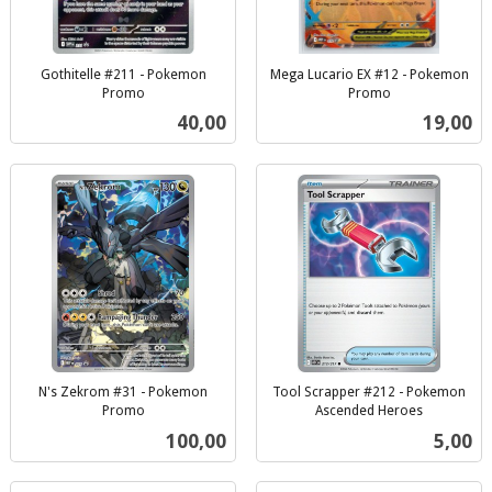
Gothitelle #211 - Pokemon
Mega Lucario EX #12 - Pokemon
Promo
Promo
inkl.
inkl.
Pris
Pris
40,00
19,00
mva.
mva.
N's Zekrom #31 - Pokemon
Tool Scrapper #212 - Pokemon
Promo
Ascended Heroes
inkl.
inkl.
Pris
Pris
100,00
5,00
mva.
mva.