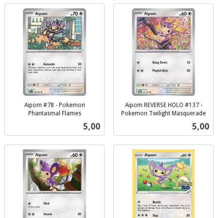
Aipom #78 - Pokemon
Aipom REVERSE HOLO #137 -
Phantasmal Flames
Pokemon Twilight Masquerade
inkl.
inkl.
Pris
Pris
5,00
5,00
mva.
mva.