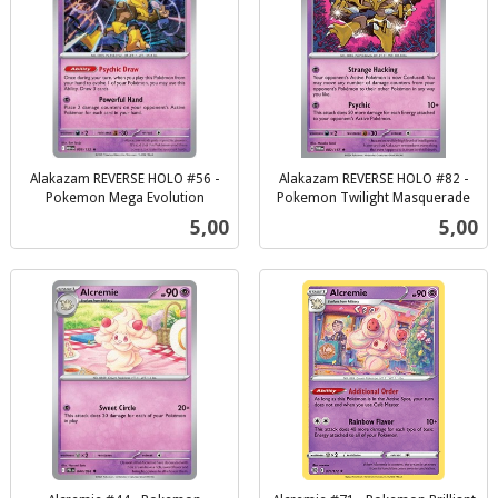
Alakazam REVERSE HOLO #56 -
Alakazam REVERSE HOLO #82 -
Pokemon Mega Evolution
Pokemon Twilight Masquerade
inkl.
inkl.
Pris
Pris
5,00
5,00
mva.
mva.