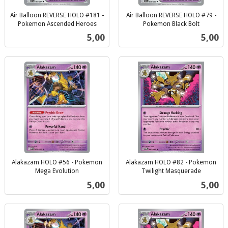
Air Balloon REVERSE HOLO #181 -
Air Balloon REVERSE HOLO #79 -
Pokemon Ascended Heroes
Pokemon Black Bolt
inkl.
inkl.
Pris
Pris
5,00
5,00
mva.
mva.
Alakazam HOLO #56 - Pokemon
Alakazam HOLO #82 - Pokemon
Mega Evolution
Twilight Masquerade
inkl.
inkl.
Pris
Pris
5,00
5,00
mva.
mva.