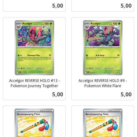
inkl.
inkl.
Pris
Pris
5,00
5,00
mva.
mva.
Accelgor REVERSE HOLO #13 -
Accelgor REVERSE HOLO #9 -
Pokemon Journey Together
Pokemon White Flare
inkl.
inkl.
Pris
Pris
5,00
5,00
mva.
mva.