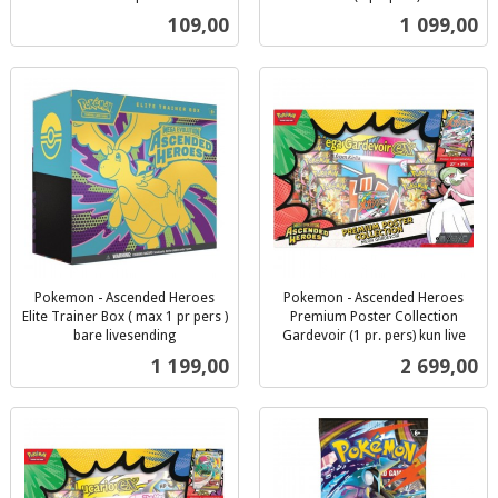
inkl.
inkl.
Pris
Pris
109,00
1 099,00
mva.
mva.
Pokemon - Ascended Heroes
Pokemon - Ascended Heroes
Elite Trainer Box ( max 1 pr pers )
Premium Poster Collection
bare livesending
Gardevoir (1 pr. pers) kun live
inkl.
inkl.
Pris
Pris
1 199,00
2 699,00
mva.
mva.