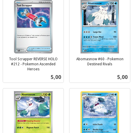
Tool Scrapper REVERSE HOLO
Abomasnow #60 - Pokemon
#212 - Pokemon Ascended
Destined Rivals
inkl.
Heroes
inkl.
mva.
Pris
Pris
5,00
5,00
mva.