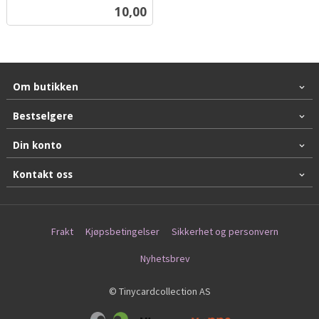
inkl.
Pris
10,00
mva.
Om butikken
Bestselgere
Din konto
Kontakt oss
Frakt
Kjøpsbetingelser
Sikkerhet og personvern
Nyhetsbrev
© Tinycardcollection AS