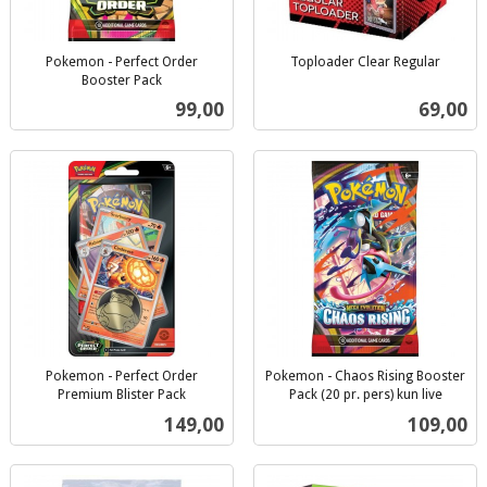
Pokemon - Perfect Order
Toploader Clear Regular
inkl.
Booster Pack
inkl.
mva.
Pris
Pris
99,00
69,00
mva.
Pokemon - Perfect Order
Pokemon - Chaos Rising Booster
Premium Blister Pack
Pack (20 pr. pers) kun live
inkl.
inkl.
Pris
Pris
149,00
109,00
mva.
mva.