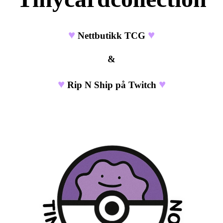
♥
♥
Nettbutikk TCG
&
♥
♥
Rip N Ship på Twitch