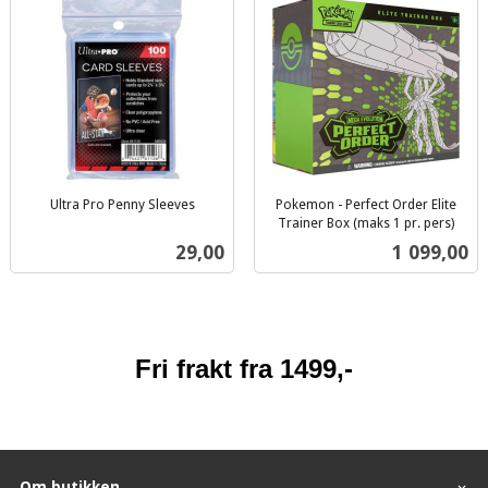
Ultra Pro Penny Sleeves
Pokemon - Perfect Order Elite
inkl.
Trainer Box (maks 1 pr. pers)
inkl.
mva.
Pris
Pris
29,00
1 099,00
mva.
Fri frakt fra 1499,-
Om butikken