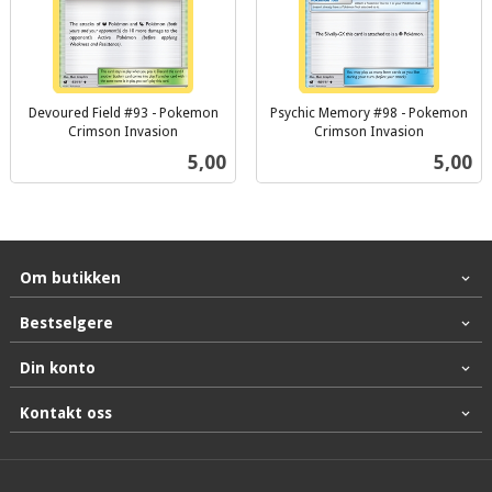
Devoured Field #93 - Pokemon
Psychic Memory #98 - Pokemon
Crimson Invasion
Crimson Invasion
inkl.
inkl.
Pris
Pris
5,00
5,00
mva.
mva.
Om butikken
Bestselgere
Din konto
Kontakt oss