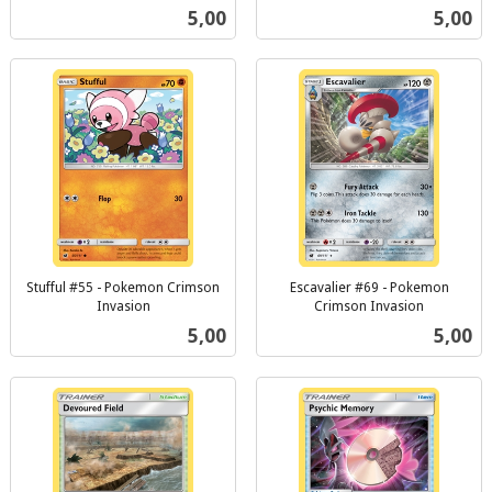
inkl.
inkl.
Pris
Pris
5,00
5,00
mva.
mva.
Stufful #55 - Pokemon Crimson
Escavalier #69 - Pokemon
Invasion
Crimson Invasion
inkl.
inkl.
Pris
Pris
5,00
5,00
mva.
mva.