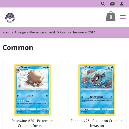
Gå
til
innholdet
0
Forside
Singels - Pokemon engelsk
Crimson Invasion - 2017
Common
Piloswine #20 - Pokemon
Feebas #26 - Pokemon Crimson
Crimson Invasion
Invasion