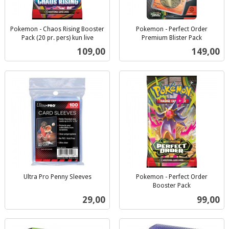
Pokemon - Chaos Rising Booster
Pokemon - Perfect Order
Pack (20 pr. pers) kun live
Premium Blister Pack
inkl.
inkl.
Pris
Pris
109,00
149,00
mva.
mva.
Ultra Pro Penny Sleeves
Pokemon - Perfect Order
inkl.
Booster Pack
inkl.
mva.
Pris
Pris
29,00
99,00
mva.