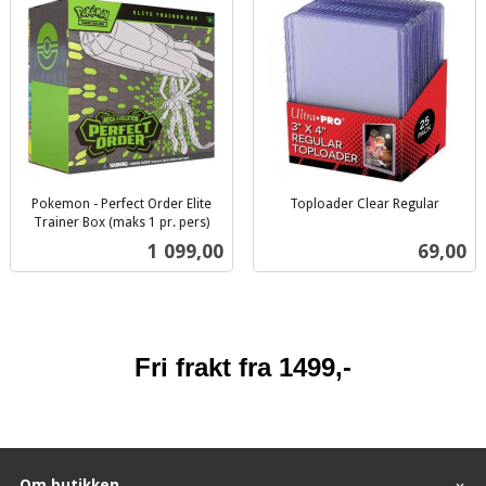
Pokemon - Perfect Order Elite
Toploader Clear Regular
inkl.
Trainer Box (maks 1 pr. pers)
inkl.
mva.
Pris
Pris
1 099,00
69,00
mva.
Fri frakt fra 1499,-
Om butikken