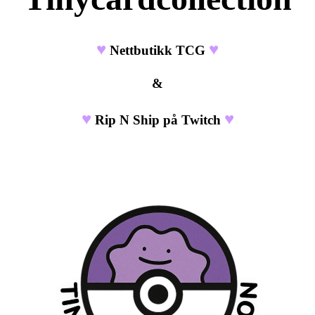
♥
♥
Nettbutikk TCG
&
♥
♥
Rip N Ship på Twitch