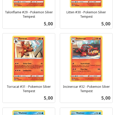
Talonflame #29 - Pokemon Silver
Litten #30 - Pokemon Silver
Tempest
Tempest
inkl.
inkl.
Pris
Pris
5,00
5,00
mva.
mva.
Torracat #31 - Pokemon Silver
Incineroar #32 - Pokemon Silver
Tempest
Tempest
inkl.
inkl.
Pris
Pris
5,00
5,00
mva.
mva.