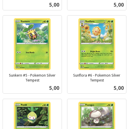
inkl.
inkl.
Pris
Pris
5,00
5,00
mva.
mva.
Sunkern #5 - Pokemon Silver
Sunflora #6 - Pokemon Silver
Tempest
Tempest
inkl.
inkl.
Pris
Pris
5,00
5,00
mva.
mva.