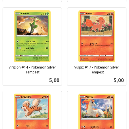
Virizion #14 - Pokemon Silver
Vulpix #17 - Pokemon Silver
Tempest
Tempest
inkl.
inkl.
Pris
Pris
5,00
5,00
mva.
mva.