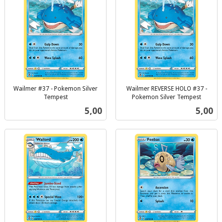
Wailmer #37 - Pokemon Silver
Wailmer REVERSE HOLO #37 -
Tempest
Pokemon Silver Tempest
inkl.
inkl.
Pris
Pris
5,00
5,00
mva.
mva.