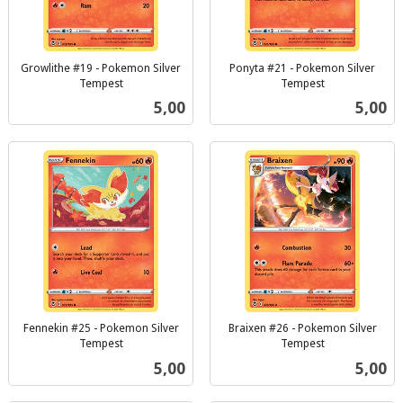
Growlithe #19 - Pokemon Silver
Ponyta #21 - Pokemon Silver
Tempest
Tempest
inkl.
inkl.
Pris
Pris
5,00
5,00
mva.
mva.
Fennekin #25 - Pokemon Silver
Braixen #26 - Pokemon Silver
Tempest
Tempest
inkl.
inkl.
Pris
Pris
5,00
5,00
mva.
mva.