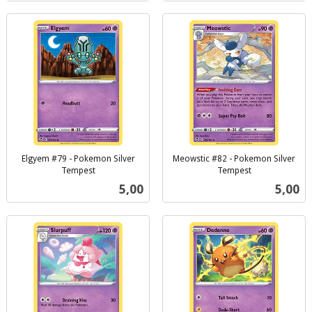
Elgyem #79 - Pokemon Silver
Meowstic #82 - Pokemon Silver
Tempest
Tempest
inkl.
inkl.
Pris
Pris
5,00
5,00
mva.
mva.