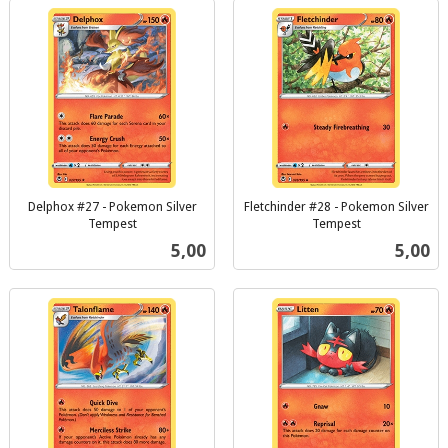
Delphox #27 - Pokemon Silver
Fletchinder #28 - Pokemon Silver
Tempest
Tempest
inkl.
inkl.
Pris
Pris
5,00
5,00
mva.
mva.