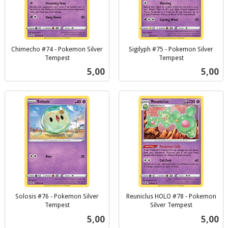
Chimecho #74 - Pokemon Silver
Sigilyph #75 - Pokemon Silver
Tempest
Tempest
inkl.
inkl.
Pris
Pris
5,00
5,00
mva.
mva.
Solosis #76 - Pokemon Silver
Reuniclus HOLO #78 - Pokemon
Tempest
Silver Tempest
inkl.
inkl.
Pris
Pris
5,00
5,00
mva.
mva.