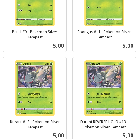
Petilil #9 - Pokemon Silver
Foongus #11 - Pokemon Silver
Tempest
Tempest
inkl.
inkl.
Pris
Pris
5,00
5,00
mva.
mva.
Durant #13 - Pokemon Silver
Durant REVERSE HOLO #13 -
Tempest
Pokemon Silver Tempest
inkl.
inkl.
Pris
Pris
5,00
5,00
mva.
mva.