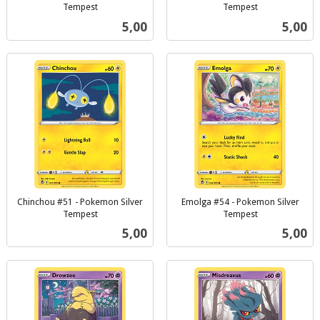
Tempest
Tempest
inkl.
inkl.
Pris
Pris
5,00
5,00
mva.
mva.
Chinchou #51 - Pokemon Silver
Emolga #54 - Pokemon Silver
Tempest
Tempest
inkl.
inkl.
Pris
Pris
5,00
5,00
mva.
mva.