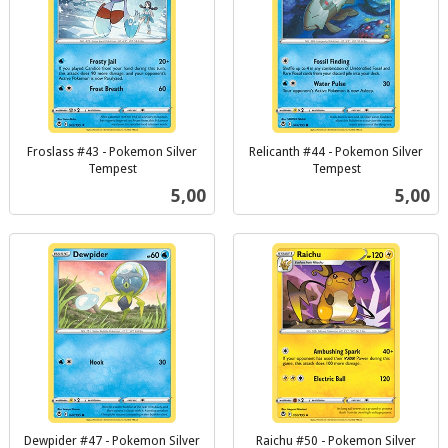
Froslass #43 - Pokemon Silver
Relicanth #44 - Pokemon Silver
Tempest
Tempest
inkl.
inkl.
Pris
Pris
5,00
5,00
mva.
mva.
Dewpider #47 - Pokemon Silver
Raichu #50 - Pokemon Silver