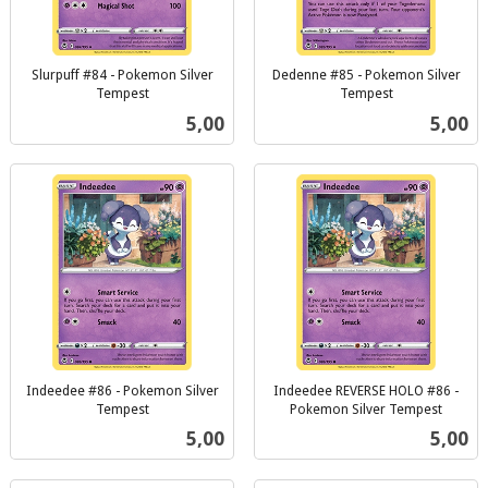
Slurpuff #84 - Pokemon Silver
Dedenne #85 - Pokemon Silver
Tempest
Tempest
inkl.
inkl.
Pris
Pris
5,00
5,00
mva.
mva.
Indeedee #86 - Pokemon Silver
Indeedee REVERSE HOLO #86 -
Tempest
Pokemon Silver Tempest
inkl.
inkl.
Pris
Pris
5,00
5,00
mva.
mva.