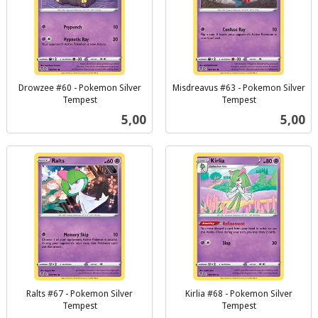
Drowzee #60 - Pokemon Silver
Misdreavus #63 - Pokemon Silver
Tempest
Tempest
inkl.
inkl.
Pris
Pris
5,00
5,00
mva.
mva.
Ralts #67 - Pokemon Silver
Kirlia #68 - Pokemon Silver
Tempest
Tempest
inkl.
inkl.