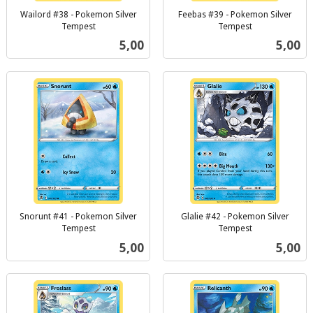
Wailord #38 - Pokemon Silver
Feebas #39 - Pokemon Silver
Tempest
Tempest
inkl.
inkl.
Pris
Pris
5,00
5,00
mva.
mva.
Snorunt #41 - Pokemon Silver
Glalie #42 - Pokemon Silver
Tempest
Tempest
inkl.
inkl.
Pris
Pris
5,00
5,00
mva.
mva.