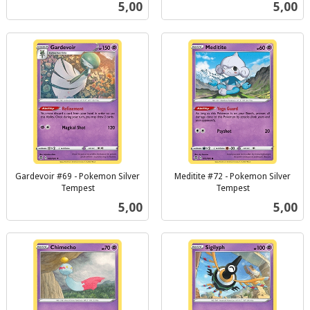
Pris
Pris
5,00
5,00
mva.
mva.
Gardevoir #69 - Pokemon Silver
Meditite #72 - Pokemon Silver
Tempest
Tempest
inkl.
inkl.
Pris
Pris
5,00
5,00
mva.
mva.