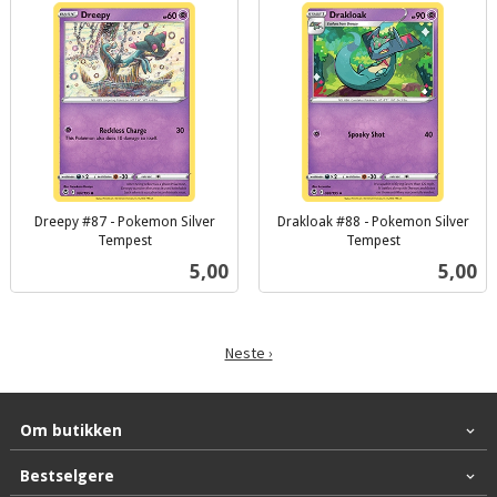
Dreepy #87 - Pokemon Silver
Drakloak #88 - Pokemon Silver
Tempest
Tempest
inkl.
inkl.
Pris
Pris
5,00
5,00
mva.
mva.
Neste ›
Om butikken
Bestselgere