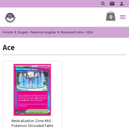
Gå
til
innholdet
0
Forside
Singels - Pokemon engelsk
Shrouded Fable - 2024
Ace
Neutralization Zone #60 -
Pokemon Shrouded Fable