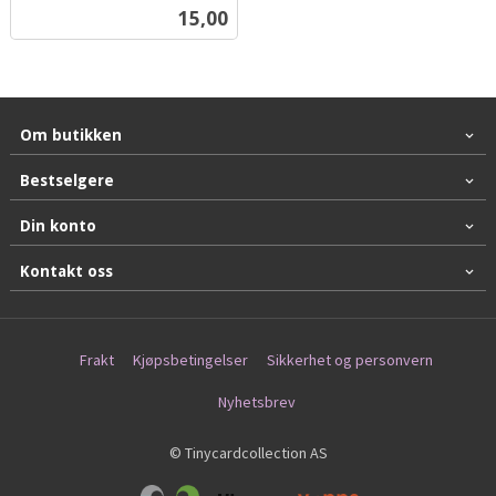
inkl.
Pris
15,00
mva.
Om butikken
Bestselgere
Din konto
Kontakt oss
Frakt
Kjøpsbetingelser
Sikkerhet og personvern
Nyhetsbrev
© Tinycardcollection AS