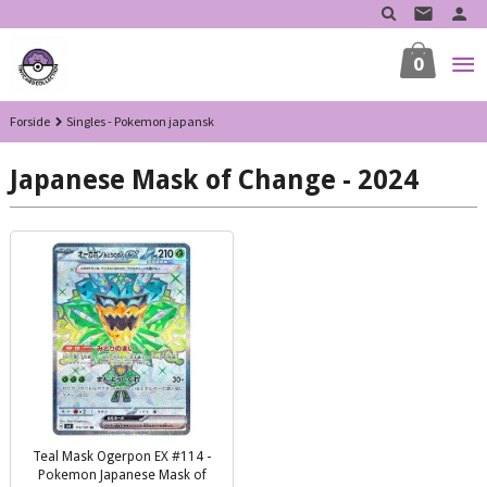
Gå
til
innholdet
0
Forside
Singles - Pokemon japansk
Japanese Mask of Change - 2024
Teal Mask Ogerpon EX #114 -
Pokemon Japanese Mask of