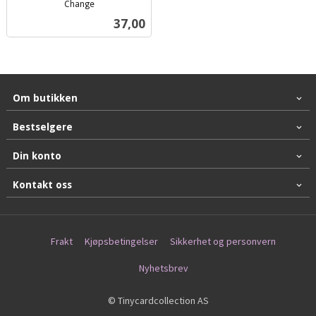
Change
inkl.
Pris
37,00
mva.
Om butikken
Bestselgere
Din konto
Kontakt oss
Frakt
Kjøpsbetingelser
Sikkerhet og personvern
Nyhetsbrev
© Tinycardcollection AS