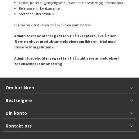
Linker, priser, tilgjengelighet eller annen tidsavhengig informasjon.
Referanser til konkurrenter
Støtende/ufin ordbruk.
Du må ha kjøpt varen for å skrive en anmeldelse.
Admin forbeholder seg retten til å akseptere, avslå eller
fjerne enhver produktanmeldelse som ikke er i tråd med
disse retningslinjene.
Admin forbeholder seg retten til å publisere anmeldelser i
for eksempel annonsering.
Om butikken
Bestselgere
Din konto
Kontakt oss