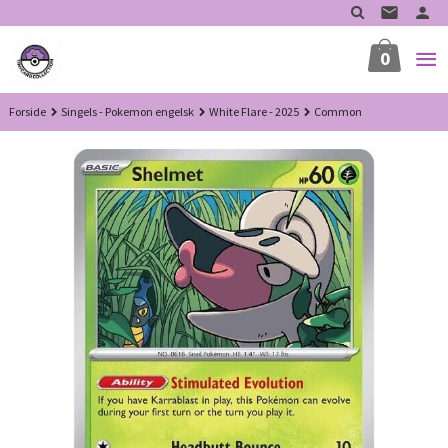
Gå
til
innholdet
0
Forside
Singels - Pokemon engelsk
White Flare - 2025
Common