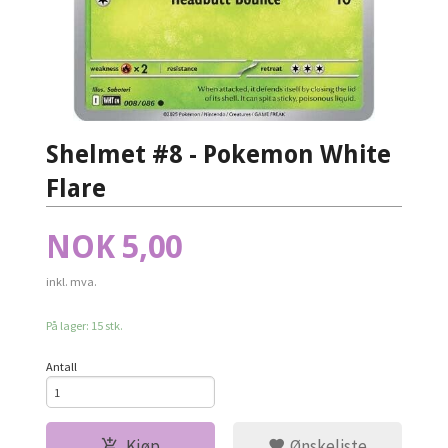
Shelmet #8 - Pokemon White
Flare
Pris
NOK
5,00
inkl. mva.
På lager: 15 stk.
Antall
Kjøp
Ønskeliste