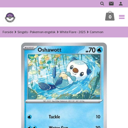
Gå
til
innholdet
0
Forside
Singels - Pokemon engelsk
White Flare - 2025
Common