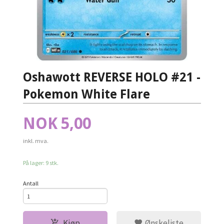
Oshawott REVERSE HOLO #21 -
Pokemon White Flare
Pris
NOK
5,00
inkl. mva.
På lager: 9 stk.
Antall
Kjøp
Ønskeliste