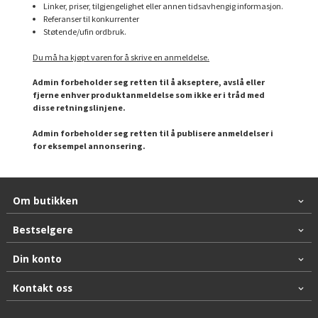
Linker, priser, tilgjengelighet eller annen tidsavhengig informasjon.
Referanser til konkurrenter
Støtende/ufin ordbruk.
Du må ha kjøpt varen for å skrive en anmeldelse.
Admin forbeholder seg retten til å akseptere, avslå eller
fjerne enhver produktanmeldelse som ikke er i tråd med
disse retningslinjene.
Admin forbeholder seg retten til å publisere anmeldelser i
for eksempel annonsering.
Om butikken
Bestselgere
Din konto
Kontakt oss