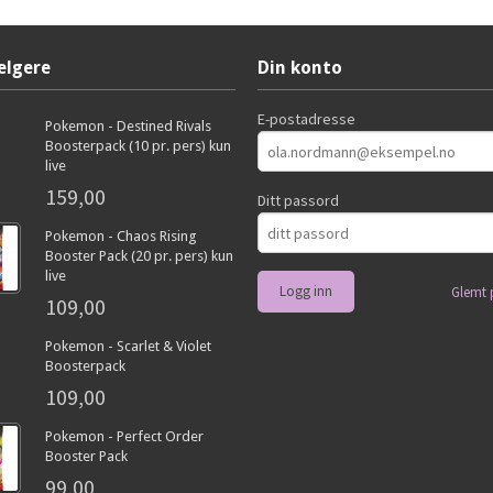
elgere
Din konto
E-postadresse
Pokemon - Destined Rivals
Boosterpack (10 pr. pers) kun
live
159,00
Ditt passord
Pokemon - Chaos Rising
Booster Pack (20 pr. pers) kun
live
Glemt 
109,00
Pokemon - Scarlet & Violet
Boosterpack
109,00
Pokemon - Perfect Order
Booster Pack
99,00