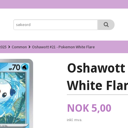
2025
Common
Oshawott #21 - Pokemon White Flare
Oshawott
White Fla
Pris
NOK
5,00
inkl. mva.