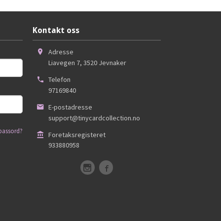
Kontakt oss
Adresse
Liavegen 7
,
3520
Jevnaker
Telefon
97169840
E-postadresse
support@tinycardcollection.no
passord?
Foretaksregisteret
933880958