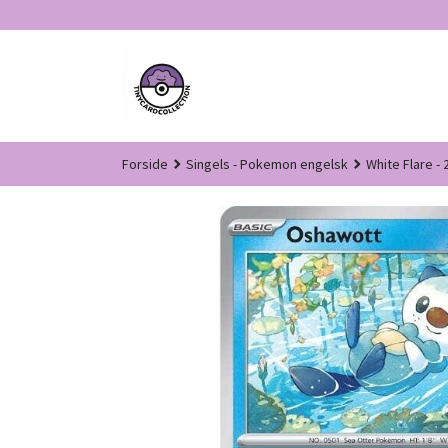
Gå
til
innholdet
Forside
Singels - Pokemon engelsk
White Flare - 