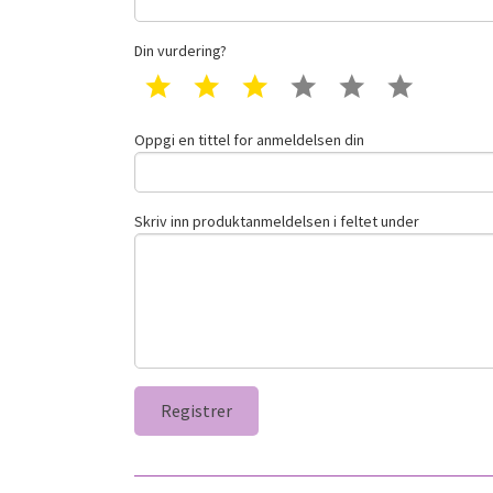
Din vurdering?
1 star
2 star
3 star
4 star
5 star
6 star
Oppgi en tittel for anmeldelsen din
Skriv inn produktanmeldelsen i feltet under