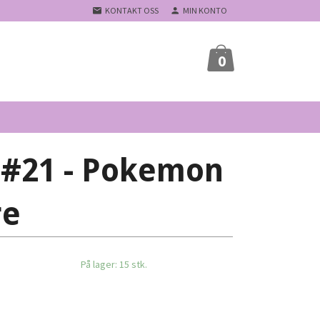
KONTAKT OSS
MIN KONTO
0
 #21 - Pokemon
re
På lager: 15 stk.