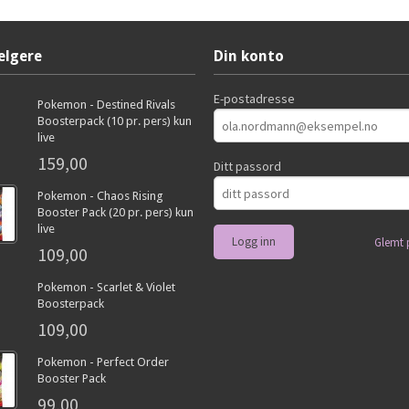
elgere
Din konto
E-postadresse
Pokemon - Destined Rivals
Boosterpack (10 pr. pers) kun
live
159,00
Ditt passord
Pokemon - Chaos Rising
Booster Pack (20 pr. pers) kun
live
Glemt 
109,00
Pokemon - Scarlet & Violet
Boosterpack
109,00
Pokemon - Perfect Order
Booster Pack
99,00