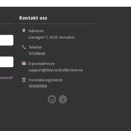
Kontakt oss
Adresse
Liavegen 7
,
3520
Jevnaker
Telefon
97169840
E-postadresse
support@tinycardcollection.no
passord?
Foretaksregisteret
933880958