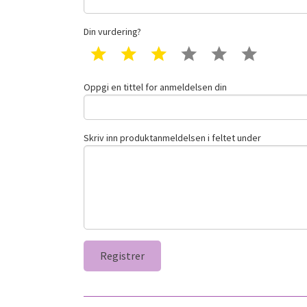
Din vurdering?
1 star
2 star
3 star
4 star
5 star
6 star
Oppgi en tittel for anmeldelsen din
Skriv inn produktanmeldelsen i feltet under