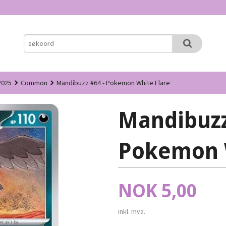
2025
Common
Mandibuzz #64 - Pokemon White Flare
Mandibuzz
Pokemon 
Pris
NOK
5,00
inkl. mva.