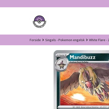
Gå
til
innholdet
Forside
Singels - Pokemon engelsk
White Flare - 