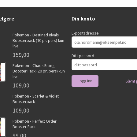
elgere
Din konto
E-postadresse
Pokemon - Destined Rivals
Boosterpack (10 pr. pers) kun
live
159,00
Ditt passord
Pokemon - Chaos Rising
Booster Pack (20 pr. pers) kun
live
Glemt 
109,00
Pokemon - Scarlet & Violet
Boosterpack
109,00
Pokemon - Perfect Order
Booster Pack
99,00