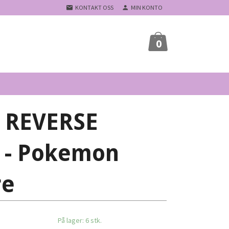
KONTAKT OSS
MIN KONTO
0
d REVERSE
 - Pokemon
re
På lager: 6 stk.