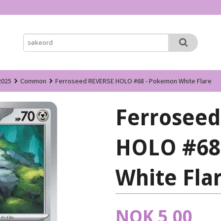
2025
Common
Ferroseed REVERSE HOLO #68 - Pokemon White Flare
Ferrosee
HOLO #68
White Fla
Pris
NOK
5,00