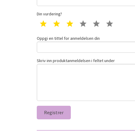
Din vurdering?
1 star
2 star
3 star
4 star
5 star
6 star
Oppgi en tittel for anmeldelsen din
Skriv inn produktanmeldelsen i feltet under