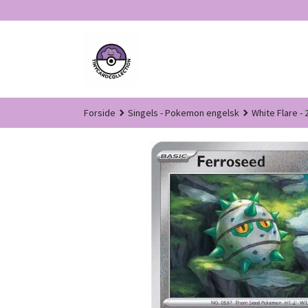
Gå
til
innholdet
Forside
Singels - Pokemon engelsk
White Flare - 