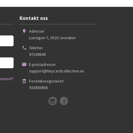
Kontakt oss
Adresse
Liavegen 7
,
3520
Jevnaker
Telefon
97169840
E-postadresse
support@tinycardcollection.no
passord?
Foretaksregisteret
933880958