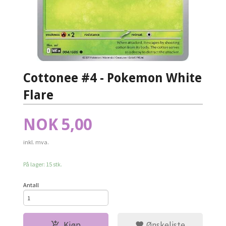
Cottonee #4 - Pokemon White
Flare
Pris
NOK
5,00
inkl. mva.
På lager: 15 stk.
Antall
Kjøp
Ønskeliste