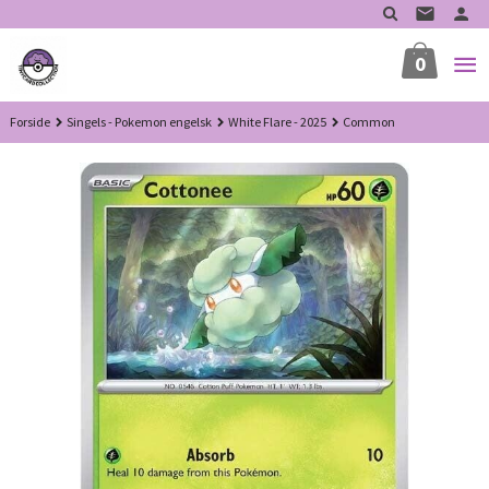
Gå
til
innholdet
0
Forside
Singels - Pokemon engelsk
White Flare - 2025
Common