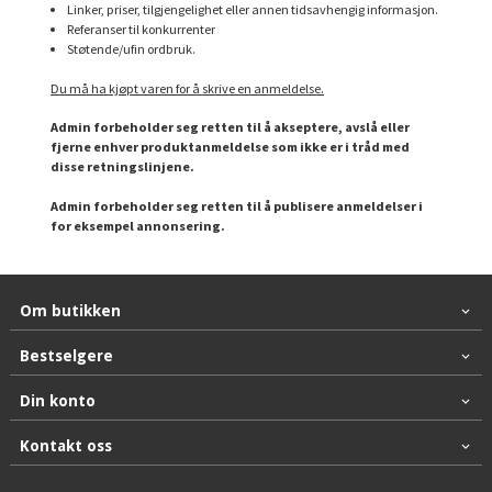
Linker, priser, tilgjengelighet eller annen tidsavhengig informasjon.
Referanser til konkurrenter
Støtende/ufin ordbruk.
Du må ha kjøpt varen for å skrive en anmeldelse.
Admin forbeholder seg retten til å akseptere, avslå eller
fjerne enhver produktanmeldelse som ikke er i tråd med
disse retningslinjene.
Admin forbeholder seg retten til å publisere anmeldelser i
for eksempel annonsering.
Om butikken
Bestselgere
Din konto
Kontakt oss