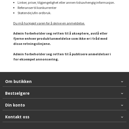
Linker, priser, tilgjengelighet eller annen tidsavhengig informasjon.
Referanser til konkurrenter
Støtende/ufin ordbruk.
Du må ha kjøpt varen for å skrive en anmeldelse.
Admin forbeholder seg retten til å akseptere, avslå eller
fjerne enhver produktanmeldelse som ikke er i tråd med
disse retningslinjene.
Admin forbeholder seg retten til å publisere anmeldelser i
for eksempel annonsering.
Om butikken
Bestselgere
Din konto
Kontakt oss