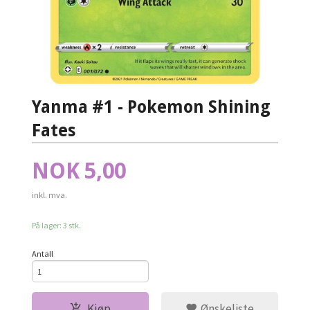
Yanma #1 - Pokemon Shining
Fates
Pris
NOK
5,00
inkl. mva.
På lager: 3 stk.
Antall
Kjøp
Ønskeliste