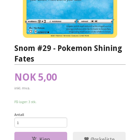
Snom #29 - Pokemon Shining
Fates
Pris
NOK
5,00
inkl. mva.
På lager: 3 stk.
Antall
Kjøp
Ønskeliste