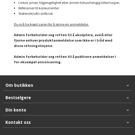
Linker, priser, tilgjengelighet eller annen tidsavhengig informasjon.
Referanser til konkurrenter
Støtende/ufin ordbruk.
Du må ha kjøpt varen for å skrive en anmeldelse.
Admin forbeholder seg retten til å akseptere, avslå eller
fjerne enhver produktanmeldelse som ikke er i tråd med
disse retningslinjene.
Admin forbeholder seg retten til å publisere anmeldelser i
for eksempel annonsering.
Om butikken
Bestselgere
Din konto
Kontakt oss