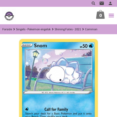
Gå
til
innholdet
0
Forside
Singels - Pokemon engelsk
Shining Fates - 2021
Common