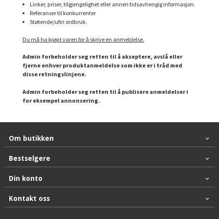
Linker, priser, tilgjengelighet eller annen tidsavhengig informasjon.
Referanser til konkurrenter
Støtende/ufin ordbruk.
Du må ha kjøpt varen for å skrive en anmeldelse.
Admin forbeholder seg retten til å akseptere, avslå eller
fjerne enhver produktanmeldelse som ikke er i tråd med
disse retningslinjene.
Admin forbeholder seg retten til å publisere anmeldelser i
for eksempel annonsering.
Om butikken
Bestselgere
Din konto
Kontakt oss