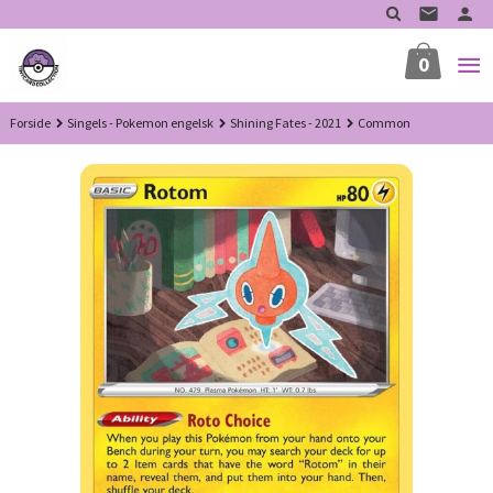
Gå
til
innholdet
0
Forside
Singels - Pokemon engelsk
Shining Fates - 2021
Common