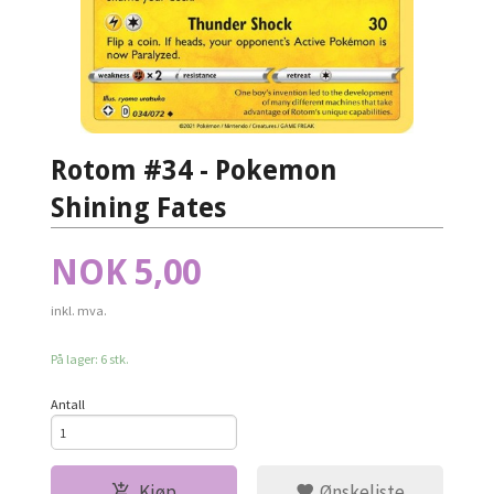
Rotom #34 - Pokemon
Shining Fates
Pris
NOK
5,00
inkl. mva.
På lager: 6 stk.
Antall
Kjøp
Ønskeliste