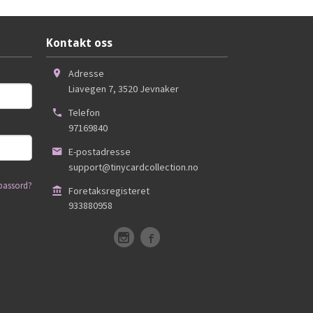
Kontakt oss
Adresse
Liavegen 7
,
3520
Jevnaker
Telefon
97169840
E-postadresse
support@tinycardcollection.no
passord?
Foretaksregisteret
933880958