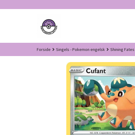
Gå
til
innholdet
Forside
Singels - Pokemon engelsk
Shining Fates