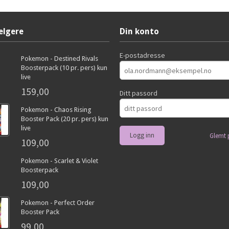
elgere
Din konto
E-postadresse
Pokemon - Destined Rivals
Boosterpack (10 pr. pers) kun
live
159,00
Ditt passord
Pokemon - Chaos Rising
Booster Pack (20 pr. pers) kun
live
Glemt 
109,00
Pokemon - Scarlet & Violet
Boosterpack
109,00
Pokemon - Perfect Order
Booster Pack
99,00