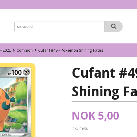
 - 2021
Common
Cufant #49 - Pokemon Shining Fates
Cufant #4
Shining F
Pris
NOK
5,00
inkl. mva.