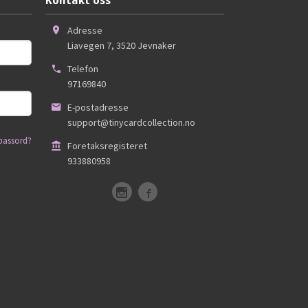
Kontakt oss
Adresse
Liavegen 7
,
3520
Jevnaker
Telefon
97169840
E-postadresse
support@tinycardcollection.no
passord?
Foretaksregisteret
933880958