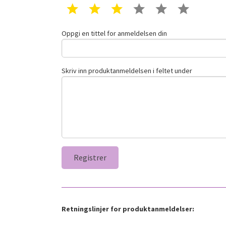
1 star
2 star
3 star
4 star
5 star
6 star
Oppgi en tittel for anmeldelsen din
Skriv inn produktanmeldelsen i feltet under
Retningslinjer for produktanmeldelser: