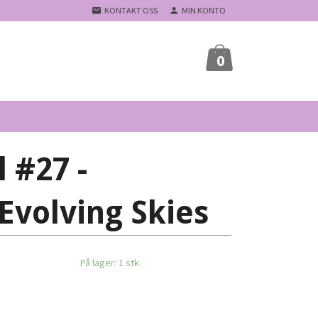
KONTAKT OSS
MIN KONTO
0
 #27 -
volving Skies
På lager: 1 stk.