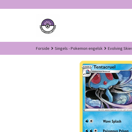
Gå
til
innholdet
Forside
Singels - Pokemon engelsk
Evolving Skie