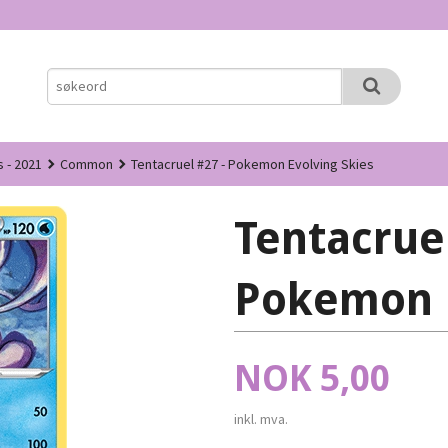
s - 2021
Common
Tentacruel #27 - Pokemon Evolving Skies
Tentacruel
Pokemon E
Pris
NOK
5,00
inkl. mva.