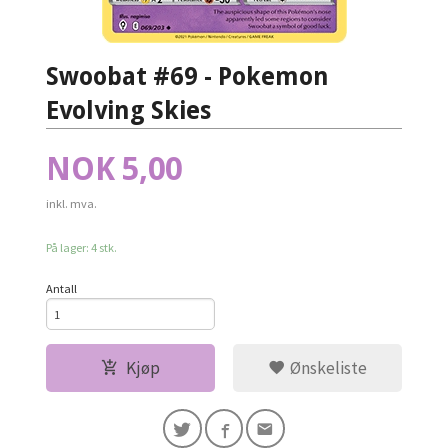
Swoobat #69 - Pokemon
Evolving Skies
Pris
NOK
5,00
inkl. mva.
På lager: 4 stk.
Antall
Kjøp
Ønskeliste