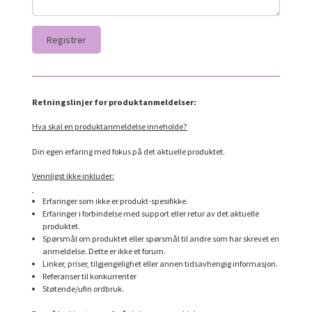
Retningslinjer for produktanmeldelser:
Hva skal en produktanmeldelse inneholde?
Din egen erfaring med fokus på det aktuelle produktet.
Vennligst ikke inkluder:
Erfaringer som ikke er produkt-spesifikke.
Erfaringer i forbindelse med support eller retur av det aktuelle
produktet.
Spørsmål om produktet eller spørsmål til andre som har skrevet en
anmeldelse. Dette er ikke et forum.
Linker, priser, tilgjengelighet eller annen tidsavhengig informasjon.
Referanser til konkurrenter
Støtende/ufin ordbruk.