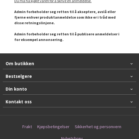
Du må ha kjøpt varen for å skrive en anmeldelse.
Admin forbeholder seg retten til å akseptere, avslå eller
fjerne enhver produktanmeldelse som ikke er i tråd med
disse retningslinjene.
Admin forbeholder seg retten til å publisere anmeldelser i
for eksempel annonsering.
Om butikken
Bestselgere
Din konto
Kontakt oss
Frakt
Kjøpsbetingelser
Sikkerhet og personvern
Nyhetsbrev