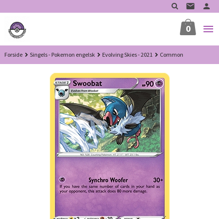
Gå
til
innholdet
0
Forside
Singels - Pokemon engelsk
Evolving Skies - 2021
Common