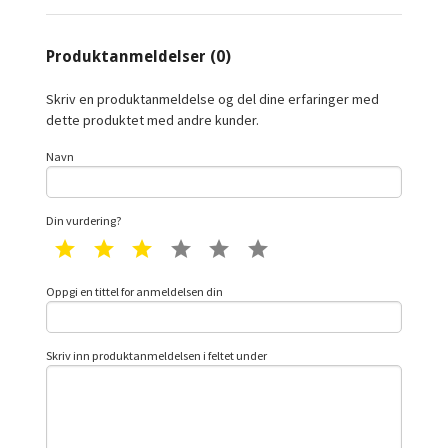
Produktanmeldelser (0)
Skriv en produktanmeldelse og del dine erfaringer med
dette produktet med andre kunder.
Navn
Din vurdering?
1 star
2 star
3 star
4 star
5 star
6 star
Oppgi en tittel for anmeldelsen din
Skriv inn produktanmeldelsen i feltet under