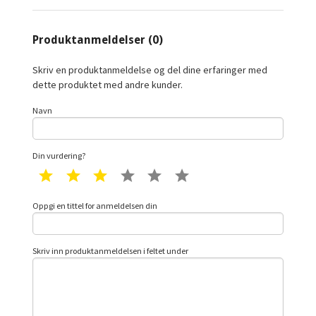
Produktanmeldelser (0)
Skriv en produktanmeldelse og del dine erfaringer med
dette produktet med andre kunder.
Navn
Din vurdering?
1 star
2 star
3 star
4 star
5 star
6 star
Oppgi en tittel for anmeldelsen din
Skriv inn produktanmeldelsen i feltet under