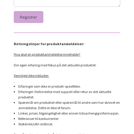
Retningslinjer for produktanmeldelser:
Hva skal en produktanmeldelse inneholde?
Din egen erfaring med fokus på det aktuelle produktet.
Vennligst ikke inkluder:
Erfaringer som ikke er produkt-spesifikke.
Erfaringer i forbindelse med support eller retur av det aktuelle
produktet.
Spørsmål om produktet eller spørsmål til andre som har skrevet en
anmeldelse. Dette er ikke et forum.
Linker, priser, tilgjengelighet eller annen tidsavhengig informasjon.
Referanser til konkurrenter
Støtende/ufin ordbruk.