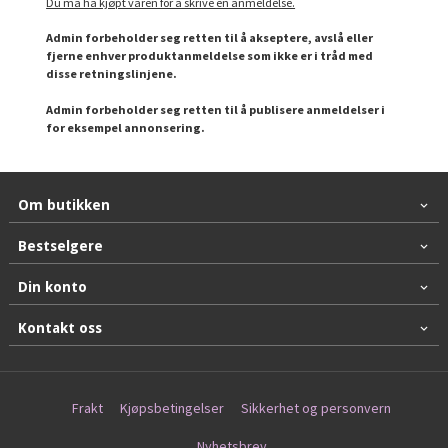
Du må ha kjøpt varen for å skrive en anmeldelse.
Admin forbeholder seg retten til å akseptere, avslå eller
fjerne enhver produktanmeldelse som ikke er i tråd med
disse retningslinjene.
Admin forbeholder seg retten til å publisere anmeldelser i
for eksempel annonsering.
Om butikken
Bestselgere
Din konto
Kontakt oss
Frakt
Kjøpsbetingelser
Sikkerhet og personvern
Nyhetsbrev