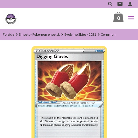
Gå
til
innholdet
0
Forside
Singels - Pokemon engelsk
Evolving Skies - 2021
Common