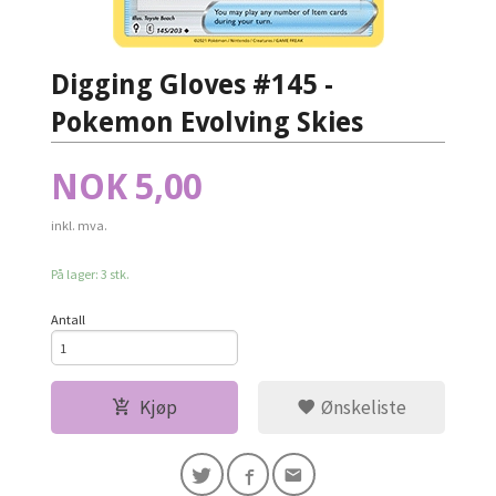
Digging Gloves #145 -
Pokemon Evolving Skies
Pris
NOK
5,00
inkl. mva.
På lager: 3 stk.
Antall
Kjøp
Ønskeliste