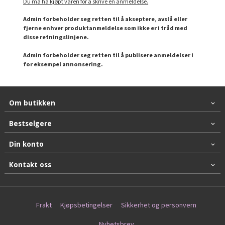
Du må ha kjøpt varen for å skrive en anmeldelse.
Admin forbeholder seg retten til å akseptere, avslå eller
fjerne enhver produktanmeldelse som ikke er i tråd med
disse retningslinjene.
Admin forbeholder seg retten til å publisere anmeldelser i
for eksempel annonsering.
Om butikken
Bestselgere
Din konto
Kontakt oss
Frakt
Kjøpsbetingelser
Sikkerhet og personvern
Nyhetsbrev