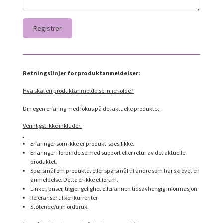
Retningslinjer for produktanmeldelser:
Hva skal en produktanmeldelse inneholde?
Din egen erfaring med fokus på det aktuelle produktet.
Vennligst ikke inkluder:
Erfaringer som ikke er produkt-spesifikke.
Erfaringer i forbindelse med support eller retur av det aktuelle
produktet.
Spørsmål om produktet eller spørsmål til andre som har skrevet en
anmeldelse. Dette er ikke et forum.
Linker, priser, tilgjengelighet eller annen tidsavhengig informasjon.
Referanser til konkurrenter
Støtende/ufin ordbruk.