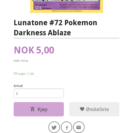
Lunatone #72 Pokemon
Darkness Ablaze
Pris
NOK
5,00
inkl. mva.
På lager: 1 stk.
Antall
Kjøp
Ønskeliste