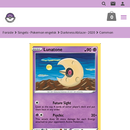
Gå
til
innholdet
0
Forside
Singels - Pokemon engelsk
Darkness Ablaze - 2020
Common