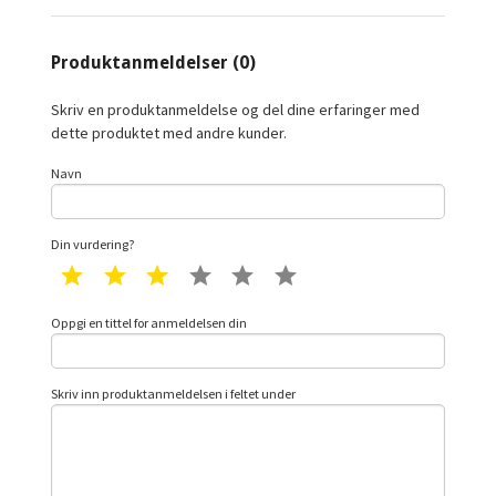
Produktanmeldelser (0)
Skriv en produktanmeldelse og del dine erfaringer med
dette produktet med andre kunder.
Navn
Din vurdering?
1 star
2 star
3 star
4 star
5 star
6 star
Oppgi en tittel for anmeldelsen din
Skriv inn produktanmeldelsen i feltet under