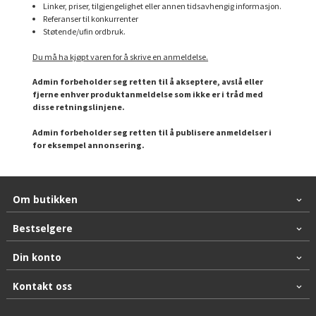
Linker, priser, tilgjengelighet eller annen tidsavhengig informasjon.
Referanser til konkurrenter
Støtende/ufin ordbruk.
Du må ha kjøpt varen for å skrive en anmeldelse.
Admin forbeholder seg retten til å akseptere, avslå eller
fjerne enhver produktanmeldelse som ikke er i tråd med
disse retningslinjene.
Admin forbeholder seg retten til å publisere anmeldelser i
for eksempel annonsering.
Om butikken
Bestselgere
Din konto
Kontakt oss