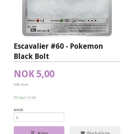
Escavalier #60 - Pokemon
Black Bolt
Pris
NOK
5,00
inkl. mva.
På lager: 15 stk.
Antall
Kjøp
Ønskeliste