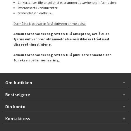
Linker, priser, tilgjengelighet eller annen tidsavhengig informasjon.
Referanser til konkurrenter
Støtende/ufin ordbruk.
Du må ha kjøpt varen for å skrive en anmeldelse.
Admin forbeholder seg retten til å akseptere, avslå eller
fjerne enhver produktanmeldelse som ikke er i tråd med
disse retningslinjene.
Admin forbeholder seg retten til å publisere anmeldelser i
for eksempel annonsering.
Om butikken
Bestselgere
Din konto
Kontakt oss