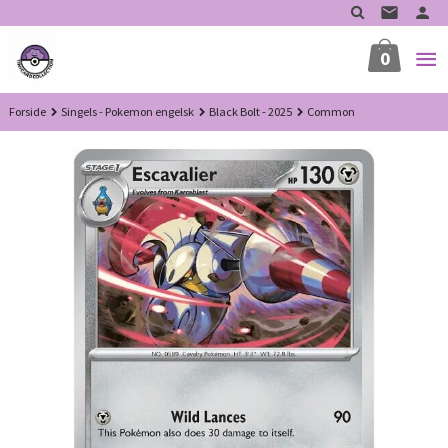
Gå
til
innholdet
0
Forside
Singels - Pokemon engelsk
Black Bolt - 2025
Common