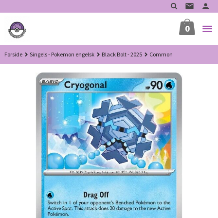
Gå
til
innholdet
0
Forside
Singels - Pokemon engelsk
Black Bolt - 2025
Common