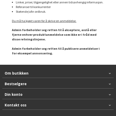
Linker, priser, tilgjengelighet eller annen tidsavhengig informasjon.
Referanser til konkurrenter
Støtende/ufin ordbruk.
Du må ha kjøpt varen for å skrive en anmeldelse.
Admin forbeholder seg retten til å akseptere, avslå eller
fjerne enhver produktanmeldelse som ikke er i tråd med
disse retningslinjene.
Admin forbeholder seg retten til å publisere anmeldelser i
for eksempel annonsering.
Om butikken
Bestselgere
Din konto
Kontakt oss