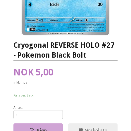
Cryogonal REVERSE HOLO #27
- Pokemon Black Bolt
Pris
NOK
5,00
inkl. mva.
På lager: 8 stk.
Antall
Kjøp
Ønskeliste