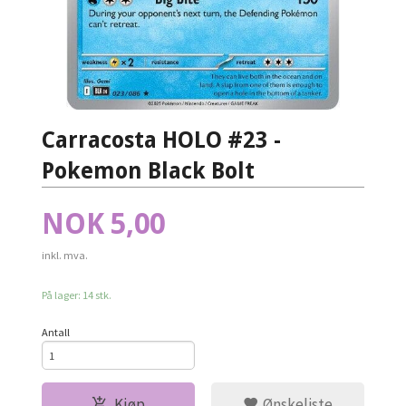
Carracosta HOLO #23 -
Pokemon Black Bolt
Pris
NOK
5,00
inkl. mva.
På lager: 14 stk.
Antall
Kjøp
Ønskeliste