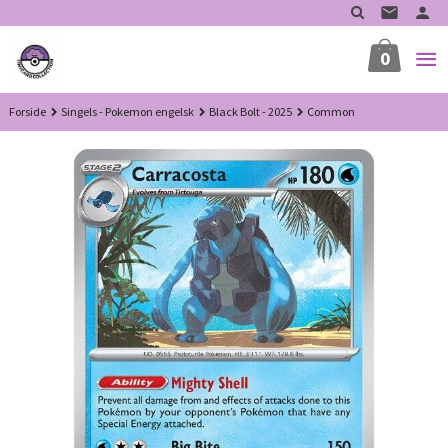
Gå
til
innholdet
0
Forside
Singels - Pokemon engelsk
Black Bolt - 2025
Common