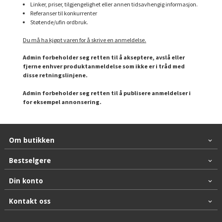
Linker, priser, tilgjengelighet eller annen tidsavhengig informasjon.
Referanser til konkurrenter
Støtende/ufin ordbruk.
Du må ha kjøpt varen for å skrive en anmeldelse.
Admin forbeholder seg retten til å akseptere, avslå eller
fjerne enhver produktanmeldelse som ikke er i tråd med
disse retningslinjene.
Admin forbeholder seg retten til å publisere anmeldelser i
for eksempel annonsering.
Om butikken
Bestselgere
Din konto
Kontakt oss