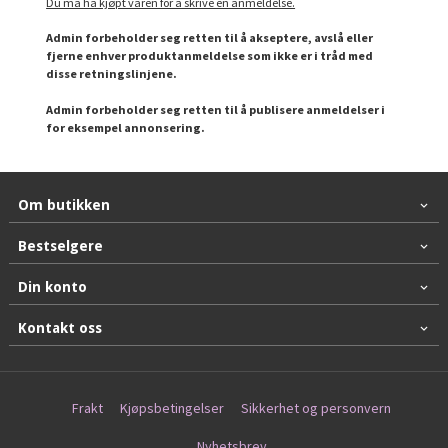
Du må ha kjøpt varen for å skrive en anmeldelse.
Admin forbeholder seg retten til å akseptere, avslå eller
fjerne enhver produktanmeldelse som ikke er i tråd med
disse retningslinjene.
Admin forbeholder seg retten til å publisere anmeldelser i
for eksempel annonsering.
Om butikken
Bestselgere
Din konto
Kontakt oss
Frakt
Kjøpsbetingelser
Sikkerhet og personvern
Nyhetsbrev