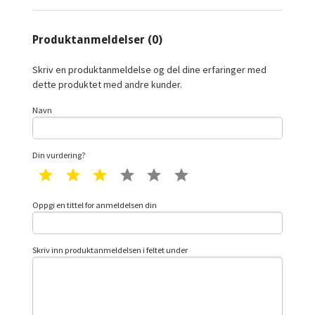
Produktanmeldelser (0)
Skriv en produktanmeldelse og del dine erfaringer med
dette produktet med andre kunder.
Navn
Din vurdering?
1 star
2 star
3 star
4 star
5 star
6 star
Oppgi en tittel for anmeldelsen din
Skriv inn produktanmeldelsen i feltet under