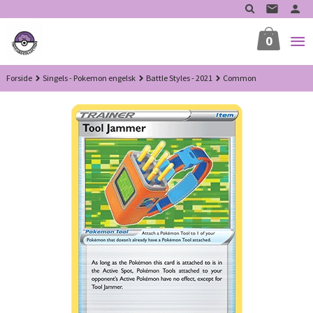
Gå
til
innholdet
0
Forside
Singels - Pokemon engelsk
Battle Styles - 2021
Common