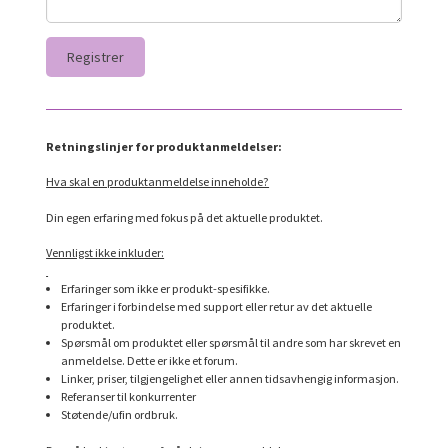
Retningslinjer for produktanmeldelser:
Hva skal en produktanmeldelse inneholde?
Din egen erfaring med fokus på det aktuelle produktet.
Vennligst ikke inkluder:
Erfaringer som ikke er produkt-spesifikke.
Erfaringer i forbindelse med support eller retur av det aktuelle
produktet.
Spørsmål om produktet eller spørsmål til andre som har skrevet en
anmeldelse. Dette er ikke et forum.
Linker, priser, tilgjengelighet eller annen tidsavhengig informasjon.
Referanser til konkurrenter
Støtende/ufin ordbruk.